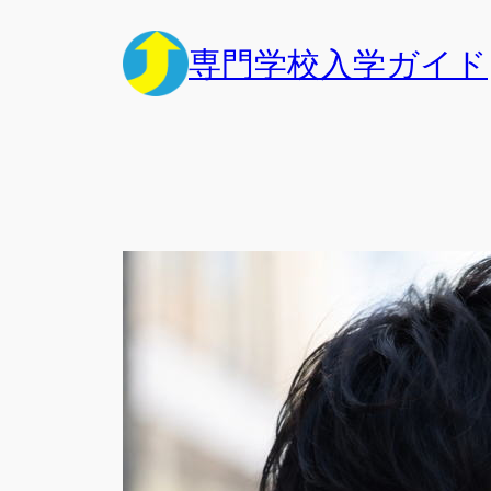
内
容
専門学校入学ガイド
を
ス
キ
ッ
プ