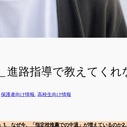
＿進路指導で教えてくれな
n
保護者向け情報
, 
高校生向け情報
」
1. なぜ今、「指定校推薦での中退」が増えているのか
2