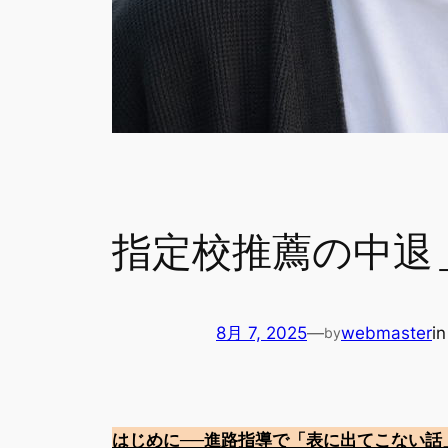
指定校推薦の中退
8月 7, 2025
—
webmaster
i
by
はじめに──進路指導で「表に出てこない話