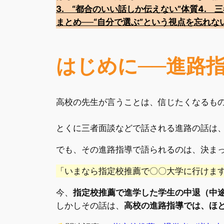
3. “都合のいい話しか伝えない”体質
4. 
まとめ──“自分で選ぶ”という視点を忘れな
はじめに──進路指
高校の先生が言うことは、信じたくなるも
とくに三者面談などで話される進路の話は
でも、その進路指導で語られるのは、決ま
「いまなら指定校推薦で〇〇大学に行けま
今、
指定校推薦で進学した学生の中退（中
しかしその話は、
高校の進路指導では、ほ