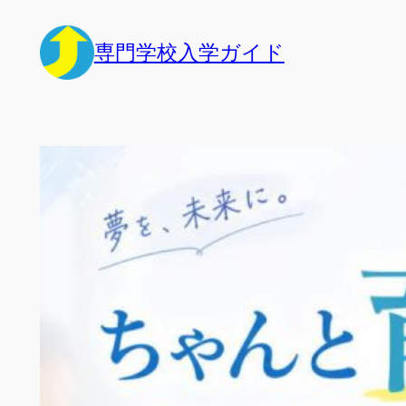
内
容
専門学校入学ガイド
を
ス
キ
ッ
プ