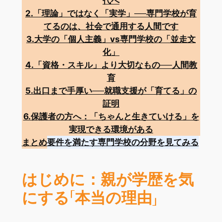
代へ
2.「理論」ではなく「実学」──専門学校が育
てるのは、社会で通用する人間です
3.大学の「個人主義」vs専門学校の「並走文
化」
4.「資格・スキル」より大切なもの──人間教
育
5.出口まで手厚い──就職支援が「育てる」の
証明
6.保護者の方へ：「ちゃんと生きていける」を
実現できる環境がある
まとめ
要件を満たす専門学校の分野を見てみる
はじめに：親が学歴を気
にする「本当の理由」