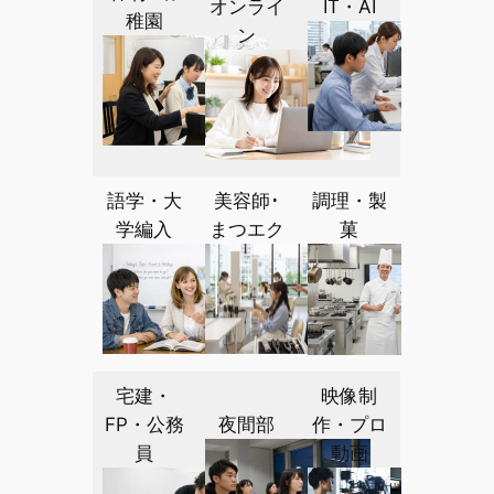
オンライ
IT・AI
稚園
ン
語学・大
美容師･
調理・製
学編入
まつエク
菓
宅建・
映像制
FP・公務
夜間部
作・プロ
員
動画