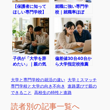
【保護者に知って
就職に強い専門学
ほしい専門学校】
校｜就職率ほぼ
環境・学費・資
100％を支えてい
格・就職
る仕組み
子供が「大学を辞
偏差値30台40台か
めたい」｜親の気
ら大学指定校推薦
持ち・向き合い
の注意点
方・伝え方
大学と専門学校の就活の違い
大学ミスマッチ
専門学校と大学の向き不向き
進路選びで親の
できること
高校生の特性と進路
読者別の記事一覧へ