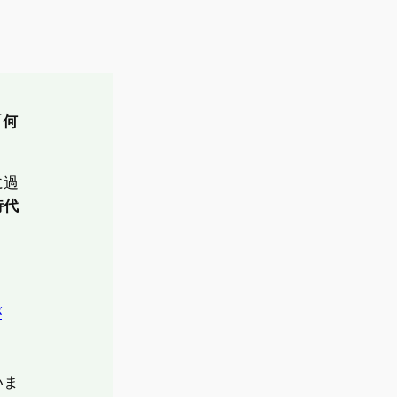
。
「
何
。
に過
時代
が
いま