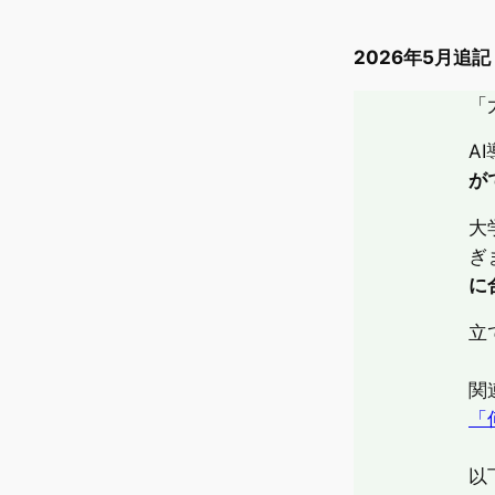
2026年5月追
「
A
が
大
ぎ
に
立
関
「
以