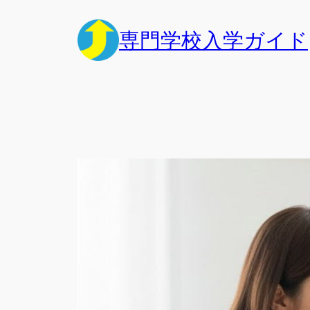
内
容
専門学校入学ガイド
を
ス
キ
ッ
プ