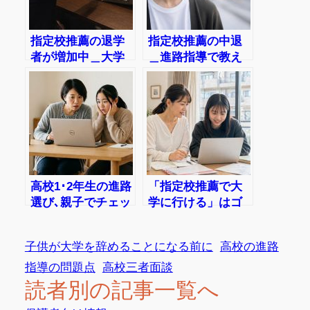
指定校推薦の退学
指定校推薦の中退
者が増加中＿大学
＿進路指導で教え
と高校の”取引”に
てくれない“中退
生徒は不在
者”の話
高校1･2年生の進路
「指定校推薦で大
選び､親子でチェッ
学に行ける」はゴ
ク指定校推薦の”注
ールじゃない。高
意点”
校生と保護者に読
子供が大学を辞めることになる前に
高校の進路
んでほしい話
指導の問題点
高校三者面談
読者別の記事一覧へ