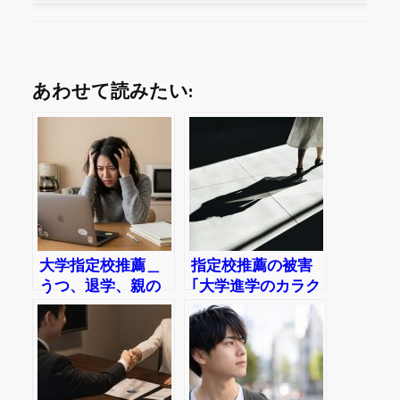
あわせて読みたい:
大学指定校推薦＿
指定校推薦の被害
うつ、退学、親の
｢大学進学のカラク
安心で子供が苦し
リ｣─誰のための進
むことも
路指導か