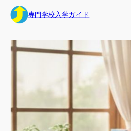
内
容
専門学校入学ガイド
を
ス
キ
ッ
プ