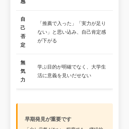
感
自
「推薦で入った」「実力が足り
己
ない」と思い込み、自己肯定感
否
が下がる
定
無
学ぶ目的が明確でなく、大学生
気
活に意義を見いだせない
力
早期発見が重要です