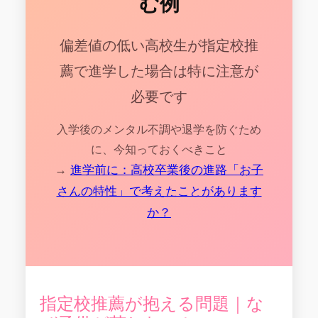
む例
偏差値の低い高校生が指定校推
薦で進学した場合は特に注意が
必要です
入学後のメンタル不調や退学を防ぐため
に、今知っておくべきこと
→
進学前に：高校卒業後の進路「お子
さんの特性」で考えたことがあります
か？
指定校推薦が抱える問題｜な