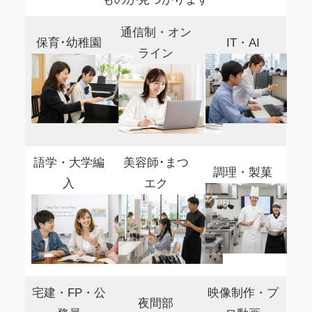
通信制・オン
保育･幼稚園
IT・AI
ライン
語学・大学編
美容師･まつ
調理・製菓
入
エク
宅建・FP・公
映像制作・プ
夜間部