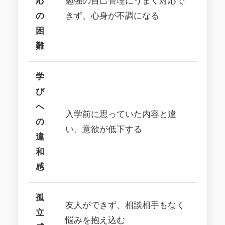
応
勉強の自己管理にうまく対応で
の
きず、心身が不調になる
困
難
学
び
へ
入学前に思っていた内容と違
の
い、意欲が低下する
違
和
感
孤
友人ができず、相談相手もなく
立
悩みを抱え込む