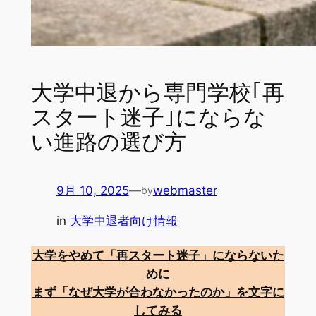
大学中退から専門学校｢再
スタート迷子｣にならな
い進路の選び方
9月 10, 2025
—
webmaster
by
in
大学中退者向け情報
大学をやめて「再スタート迷子」にならないた
めに
まず「なぜ大学が合わなかったのか」を文字に
してみる