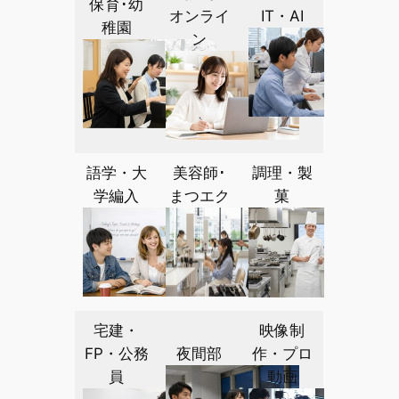
保育･幼
オンライ
IT・AI
稚園
ン
語学・大
美容師･
調理・製
学編入
まつエク
菓
宅建・
映像制
FP・公務
夜間部
作・プロ
員
動画