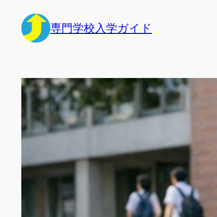
内
容
専門学校入学ガイド
を
ス
キ
ッ
プ