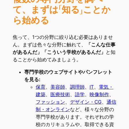
て、まずは「知る」ことか
ら始める
焦って、1つの分野に絞り込む必要はありませ
ん。まずは色々な分野に触れて、
「こんな仕事
があるんだ」「こういう学校があるんだ」
と知
ることから始めてみましょう。
専門学校のウェブサイトやパンフレット
を見る:
保育
、
美容師
、
調理師
、
IT
、
電気・
建築
、
医療技術
、
語学
、
映像制作
、
ファッション
、
デザイン・CG
、
通信
制・オンライン
など、様々な分野の
専門学校があります。それぞれの学
校のカリキュラムや、取得できる資