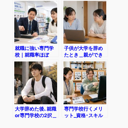
「企業が欲しがる
環境・学費・資
人材｣になる
格・就職
就職に強い専門学
子供が大学を辞め
校｜就職率ほぼ
たとき＿親ができ
100％を支えてい
ること、本人がで
る仕組み
きること
大学辞めた後､就職
専門学校行くメリ
or専門学校の2択＿
ット_資格･スキル
今の実力ならどっ
で、企業が探しに