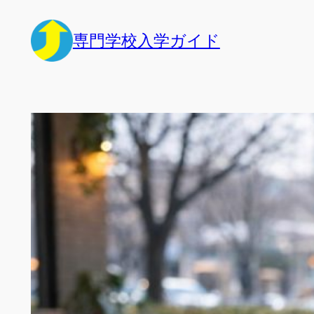
内
容
専門学校入学ガイド
を
ス
キ
ッ
プ