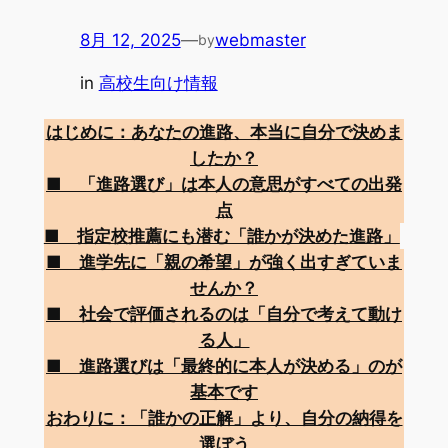
8月 12, 2025
—
webmaster
by
in
高校生向け情報
はじめに：あなたの進路、本当に自分で決めま
したか？
■ 「進路選び」は本人の意思がすべての出発
点
■ 指定校推薦にも潜む「誰かが決めた進路」
■ 進学先に「親の希望」が強く出すぎていま
せんか？
■ 社会で評価されるのは「自分で考えて動け
る人」
■ 進路選びは「最終的に本人が決める」のが
基本です
おわりに：「誰かの正解」より、自分の納得を
選ぼう