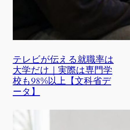
テレビが伝える就職率は
大学だけ｜実際は専門学
校も98%以上【文科省デ
ータ】