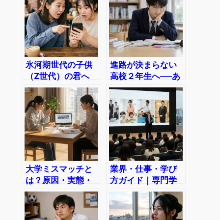
氷河期世代の子供
進路が決まらない
（Z世代）の君へ
高校２年生へ──あ
｢自分らしい｣進路
せらず出会う進路
の見つけ方
のヒント
大学ミスマッチと
業界・仕事・学び
は？原因・実態・
方ガイド｜専門学
防ぐ方法を解説
校で目指せる仕事
がわかる