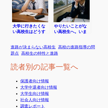
大学に行きたくな
やりたいことがな
い高校生はどうす
い高校生へ。いま
ればいい？理由別
目標なくても大丈
の選択肢と進め方
夫な3つの理由と今
進路が決まらない高校生
高校の進路指導の問
できること
題点
高校生の特性と進路
読者別の記事一覧へ
保護者向け情報
大学中退者向け情報
大学生向け情報
社会人向け情報
調査レポート