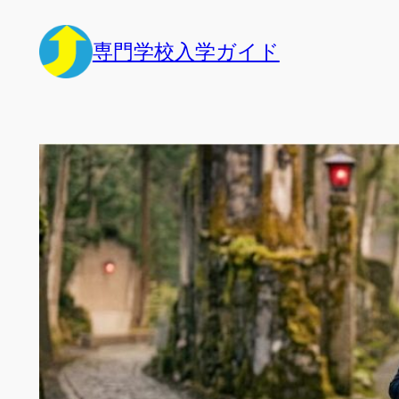
内
容
専門学校入学ガイド
を
ス
キ
ッ
プ