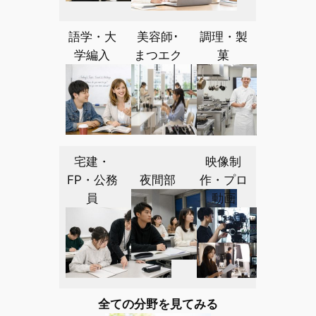
語学・大
美容師･
調理・製
学編入
まつエク
菓
宅建・
映像制
FP・公務
夜間部
作・プロ
員
動画
全ての分野を見てみる