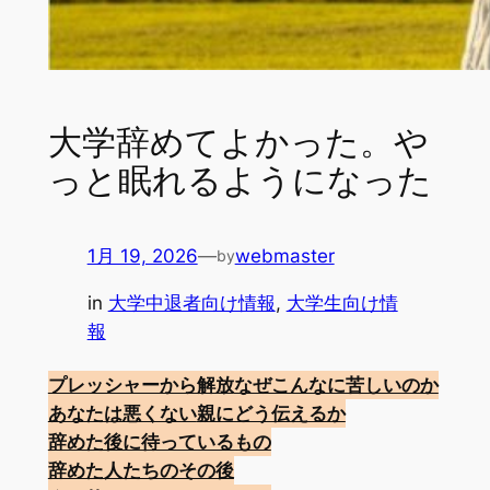
大学辞めてよかった。や
っと眠れるようになった
1月 19, 2026
—
webmaster
by
in
大学中退者向け情報
, 
大学生向け情
報
プレッシャーから解放
なぜこんなに苦しいのか
あなたは悪くない
親にどう伝えるか
辞めた後に待っているもの
辞めた人たちのその後