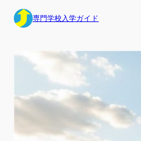
内
容
専門学校入学ガイド
を
ス
キ
ッ
プ