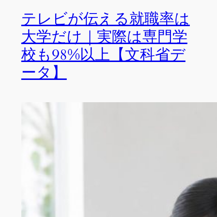
テレビが伝える就職率は
大学だけ｜実際は専門学
校も98%以上【文科省デ
ータ】