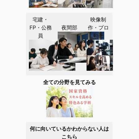
宅建・
映像制
FP・公務
夜間部
作・プロ
員
動画
全ての分野を見てみる
何に向いているかわからない人は
こちら