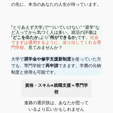
の先に、本当のあなたの人生が待っています。
「とりあえず大学」で“ついていけない” “退学”な
ど入ってから気づく人は多い。就活の評価は
「どこを出たか」
より
「何ができるか」
です。
社会
でまずは通用するように、送り出してくれる専
門学校。
見てみませんか？
大学で
奨学金や修学支援新制度
を使っていた方
でも、専門学校で
再申請
できます。学費の分納
制度と併用も可能です。
資格・スキル×就職支援＝専門学
校
進路の選択肢は、あなたが思って
いるより広いかもしれません