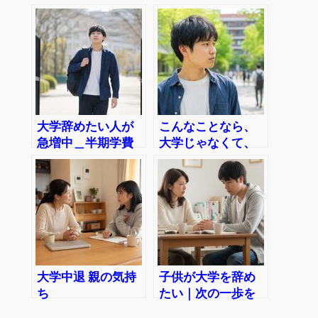
ら読む記事＿不安･
心配は当然・次ど
辛い･留年･中退
うするの？
大学辞めたい人が
こんなことなら、
急増中＿半期学費
大学じゃなくて、
の支払いが生じる
専門学校に行けば
前に手続き
よかった
大学中退 親の気持
子供が大学を辞め
ち
たい｜次の一歩を
一緒に考えるため