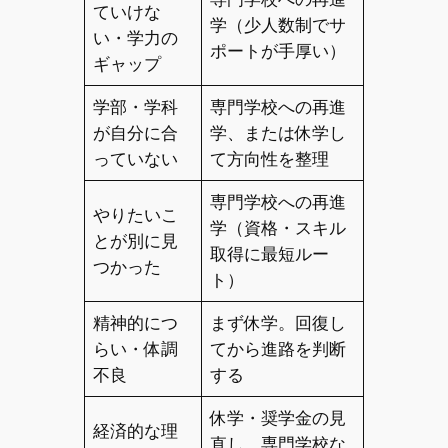
ていけな
学（少人数制でサ
い・学力の
ポートが手厚い）
ギャップ
学部・学科
専門学校への再進
が自分に合
学、または休学し
っていない
て方向性を整理
専門学校への再進
やりたいこ
学（資格・スキル
とが別に見
取得に最短ルー
つかった
ト）
精神的につ
まず休学。回復し
らい・体調
てから進路を判断
不良
する
休学・奨学金の見
経済的な理
直し。専門学校な