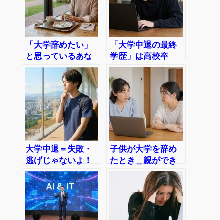
「大学辞めたい」
「大学中退の最終
と思っているあな
学歴」は高校卒
たへ｜気持ちの整
業・履歴書にはど
理から選択肢まで
う書く？
大学中退＝失敗・
子供が大学を辞め
逃げじゃないよ！
たとき＿親ができ
合わない道を降り
ること、本人がで
るのも進路
きること