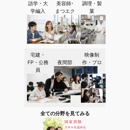
語学・大
美容師･
調理・製
学編入
まつエク
菓
宅建・
映像制
FP・公務
夜間部
作・プロ
員
動画
全ての分野を見てみる