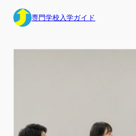
内
容
専門学校入学ガイド
を
ス
キ
ッ
プ