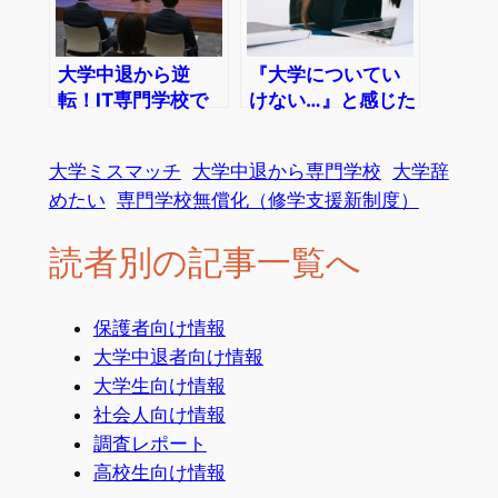
大学中退から逆
『大学についてい
転！IT専門学校で
けない…』と感じた
叶える“自信と実
ら読む記事＿不安･
力”の武装
辛い･留年･中退
大学ミスマッチ
大学中退から専門学校
大学辞
めたい
専門学校無償化（修学支援新制度）
読者別の記事一覧へ
保護者向け情報
大学中退者向け情報
大学生向け情報
社会人向け情報
調査レポート
高校生向け情報