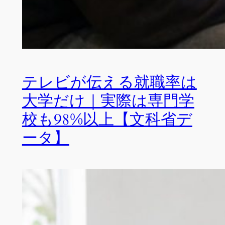
テレビが伝える就職率は
大学だけ｜実際は専門学
校も98%以上【文科省デ
ータ】