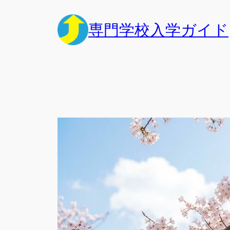
内
容
専門学校入学ガイド
を
ス
キ
ッ
プ