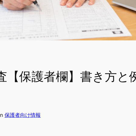
査【保護者欄】書き方と例
in
保護者向け情報