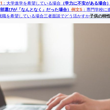
1
：大学進学を希望している場合
（学力に不安がある場合
学部選びが「なんとなく」だった場合）
例文5
：専門学校に
就職を希望している場合
三者面談でどう活かすか
子供の特