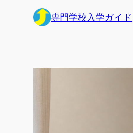
内
容
専門学校入学ガイド
を
ス
キ
ッ
プ