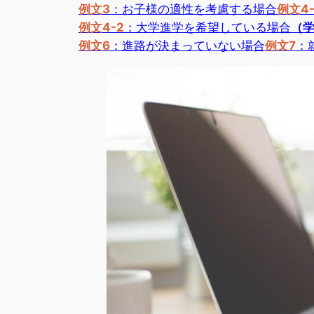
例文3
：お子様の適性を考慮する場合
例文4-
例文4-2
：大学進学を希望している場合
（
例文6
：進路が決まっていない場合
例文7
：