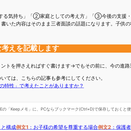
する気持ち」「②家庭としての考え方」「③今後の支援・
、書いた内容はそのまま三者面談の話題になります。子供の
な考えを記載します
イントを押さえればすぐ書けます→でもその前に、今の進路
ついては、こちらの記事も参考にしてください。
の特性」で考えたことがありますか？
の「Keepメモ」に、PCならブックマーク(Ctrl+D)で保存しておくと
トと構成
例文1
：お子様の希望を尊重する場合
例文2
：保護者