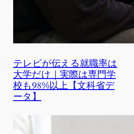
テレビが伝える就職率は
大学だけ｜実際は専門学
校も98%以上【文科省デ
ータ】