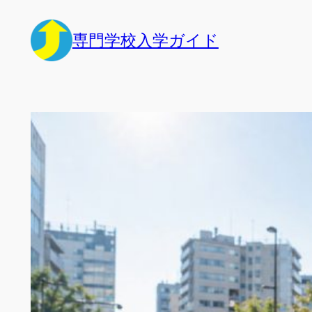
内
容
専門学校入学ガイド
を
ス
キ
ッ
プ