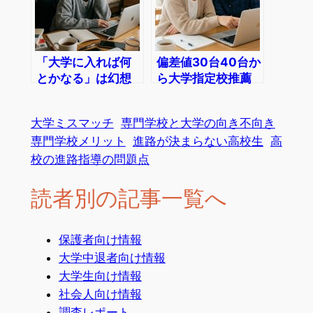
「大学に入れば何
偏差値30台40台か
とかなる」は幻想
ら大学指定校推薦
です
の注意点
大学ミスマッチ
専門学校と大学の向き不向き
専門学校メリット
進路が決まらない高校生
高
校の進路指導の問題点
読者別の記事一覧へ
保護者向け情報
大学中退者向け情報
大学生向け情報
社会人向け情報
調査レポート