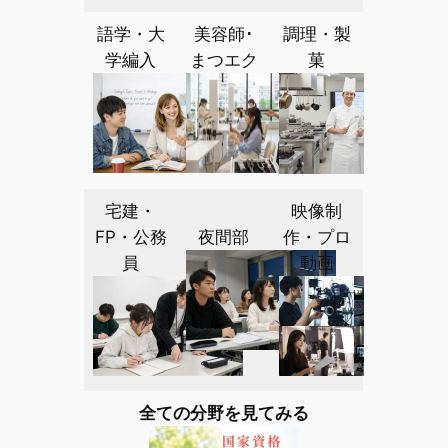
語学・大
美容師･
調理・製
学編入
まつエク
菓
宅建・
映像制
FP・公務
夜間部
作・プロ
員
動画
全ての分野を見てみる