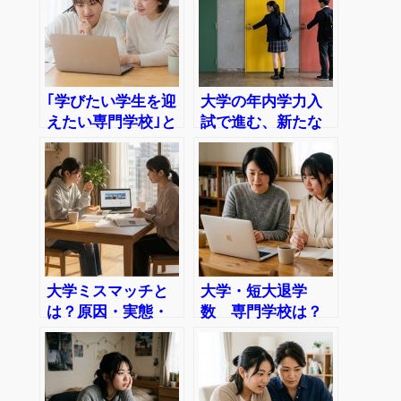
｢学びたい学生を迎
大学の年内学力入
えたい専門学校｣と
試で進む、新たな
｢人を集めたい大
「大学ミスマッ
学｣の違い
チ」！？
大学ミスマッチと
大学・短大退学
は？原因・実態・
数 専門学校は？
防ぐ方法を解説