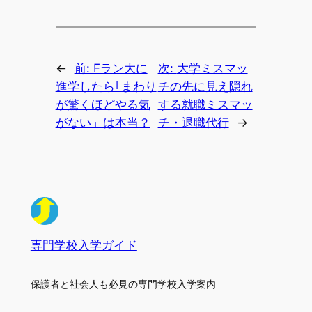
←
前:
Fラン大に
次:
大学ミスマッ
進学したら｢まわり
チの先に見え隠れ
が驚くほどやる気
する就職ミスマッ
がない」は本当？
チ・退職代行
→
専門学校入学ガイド
保護者と社会人も必見の専門学校入学案内