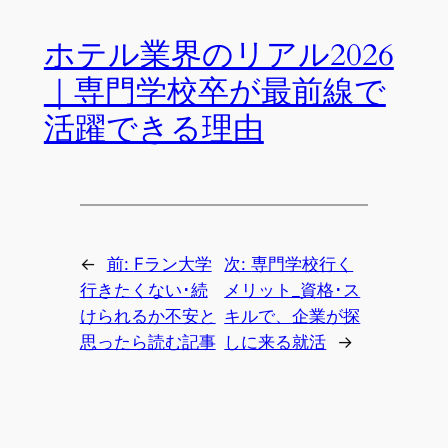
ホテル業界のリアル2026
｜専門学校卒が最前線で
活躍できる理由
←
前:
Fラン大学
次:
専門学校行く
行きたくない･続
メリット_資格･ス
けられるか不安と
キルで、企業が探
思ったら読む記事
しに来る就活
→