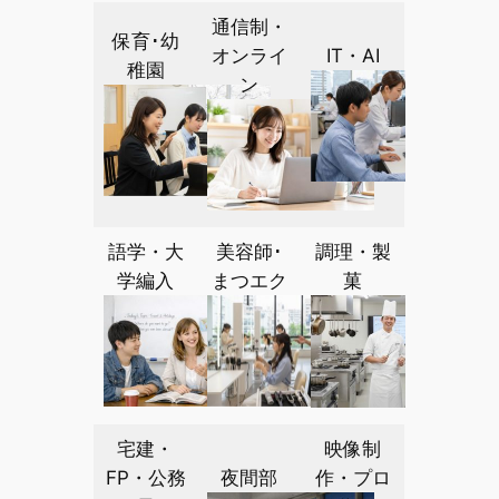
通信制・
保育･幼
オンライ
IT・AI
稚園
ン
語学・大
美容師･
調理・製
学編入
まつエク
菓
宅建・
映像制
FP・公務
夜間部
作・プロ