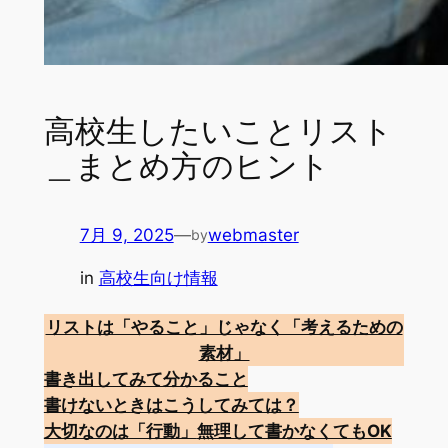
高校生したいことリスト
＿まとめ方のヒント
7月 9, 2025
—
webmaster
by
in
高校生向け情報
リストは「やること」じゃなく「考えるための
素材」
書き出してみて分かること
書けないときはこうしてみては？
大切なのは「行動」
無理して書かなくてもOK