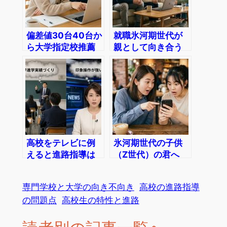
偏差値30台40台か
就職氷河期世代が
ら大学指定校推薦
親として向き合う
の注意点
子供(Z世代)の進路
高校をテレビに例
氷河期世代の子供
えると進路指導は
（Z世代）の君へ
大学偏向報道じゃ
｢自分らしい｣進路
ないの！？
の見つけ方
専門学校と大学の向き不向き
高校の進路指導
の問題点
高校生の特性と進路