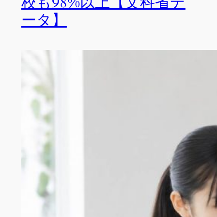
校も98%以上【文科省デ
ータ】