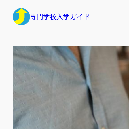
内
容
専門学校入学ガイド
を
ス
キ
ッ
プ