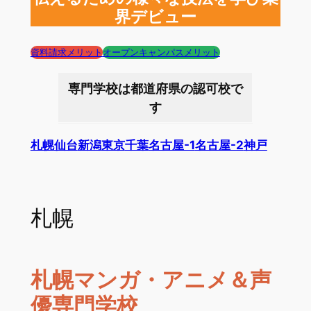
界デビュー
資料請求メリット
オープンキャンパスメリット
専門学校は都道府県の認可校で
す
札幌
仙台
新潟
東京
千葉
名古屋-1
名古屋-2
神戸
札幌
札幌マンガ・アニメ＆声
優専門学校