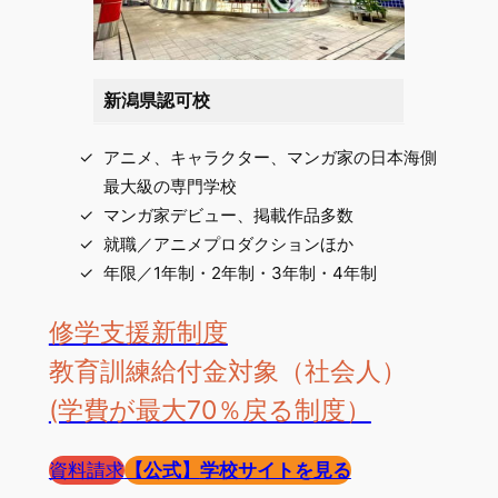
新潟県認可校
アニメ、キャラクター、マンガ家の日本海側
最大級の専門学校
マンガ家デビュー、掲載作品多数
就職／アニメプロダクションほか
年限／1年制・2年制・3年制・4年制
修学支援新制度
教育訓練給付金対象（社会人）
(学費が最大70％戻る制度）
資料請求
【公式】
学校サイトを見る