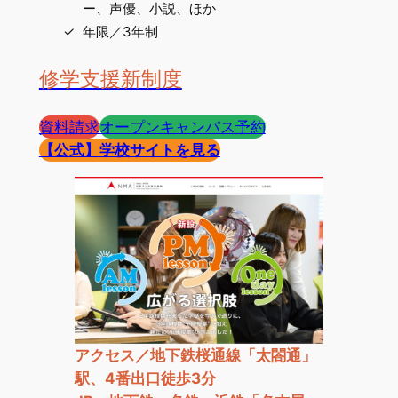
ー、声優、小説、ほか
年限／3年制
修学支援新制度
資料請求
オープンキャンパス予約
【公式】
学校サイトを見る
アクセス／地下鉄桜通線「太閤通」
駅、4番出口徒歩3分