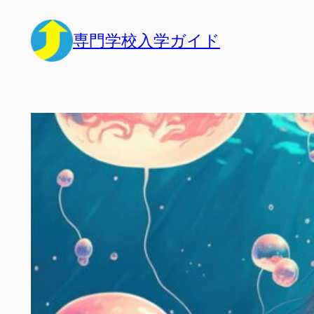
内
容
専門学校入学ガイド
を
ス
キ
ッ
プ