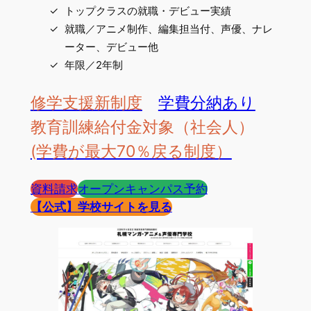
トップクラスの就職・デビュー実績
就職／アニメ制作、編集担当付、声優、ナレ
ーター、デビュー他
年限／2年制
修学支援新制度
学費分納あり
教育訓練給付金対象（社会人）
(学費が最大70％戻る制度）
資料請求
オープンキャンパス予約
【公式】
学校サイトを見る