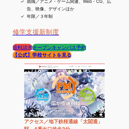
就職／アニメ・ゲーム関連、Web・CG、広
告、映像、デザインほか
年限／３年制
修学支援新制度
資料請求
オープンキャンパス予約
【公式】
学校サイトを見る
アクセス／地下鉄桜通線「太閤通」