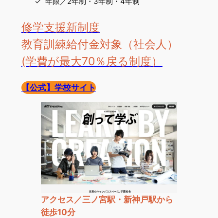
年限／2年制・3年制・4年制
修学支援新制度
教育訓練給付金対象（社会人）
(学費が最大70％戻る制度）
【公式】学校サイト
アクセス／三ノ宮駅・新神戸駅から
徒歩10分