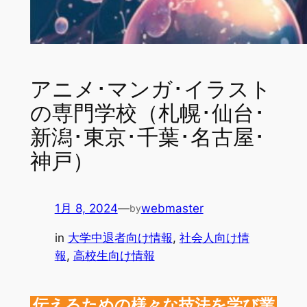
アニメ･マンガ･イラスト
の専門学校（札幌･仙台･
新潟･東京･千葉･名古屋･
神戸）
1月 8, 2024
—
webmaster
by
in
大学中退者向け情報
, 
社会人向け情
報
, 
高校生向け情報
伝えるための様々な技法を学び業