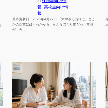
in
保護者向け情
報
, 
高校生向け情
報
最終更新日：2026年4月27日 「大学さえ出れば、どこ
かの企業には引っかかる」そんな当たり前だった常識
推
が、今…