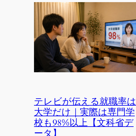
テレビが伝える就職率
大学だけ｜実際は専門学
校も98%以上【文科省デ
ータ】