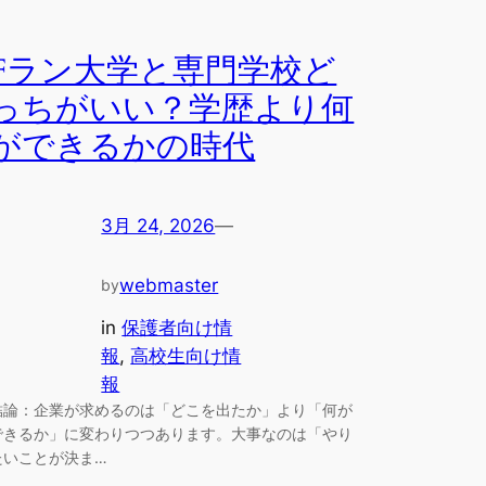
Fラン大学と専門学校ど
っちがいい？学歴より何
ができるかの時代
3月 24, 2026
—
webmaster
by
in
保護者向け情
報
, 
高校生向け情
報
結論：企業が求めるのは「どこを出たか」より「何が
できるか」に変わりつつあります。大事なのは「やり
たいことが決ま…