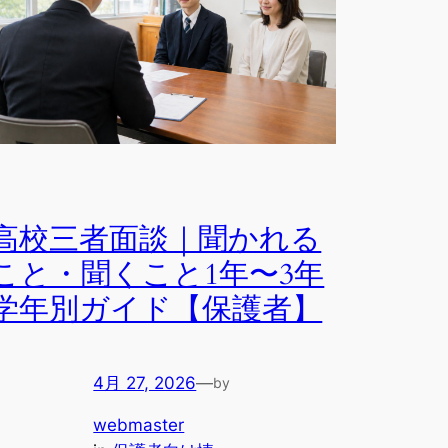
高校三者面談｜聞かれる
こと・聞くこと1年〜3年
学年別ガイド【保護者】
4月 27, 2026
—
by
webmaster