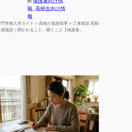
in
保護者向け情
報
, 
高校生向け情
報
専門学校入学ガイド > 高校の進路指導 > 三者面談 高校
三者面談｜聞かれること・聞くこと【保護者…