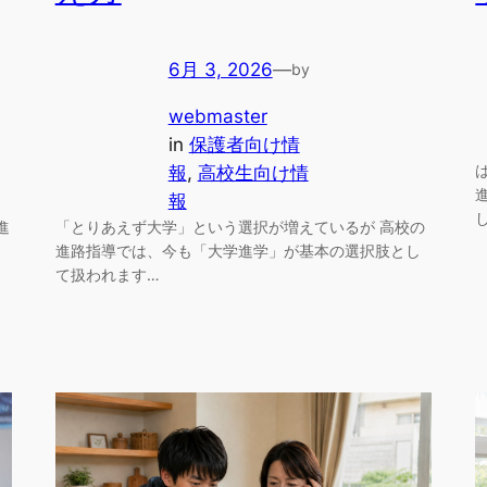
6月 3, 2026
—
by
webmaster
in
保護者向け情
報
, 
高校生向け情
報
進
「とりあえず大学」という選択が増えているが 高校の
進路指導では、今も「大学進学」が基本の選択肢とし
て扱われます…