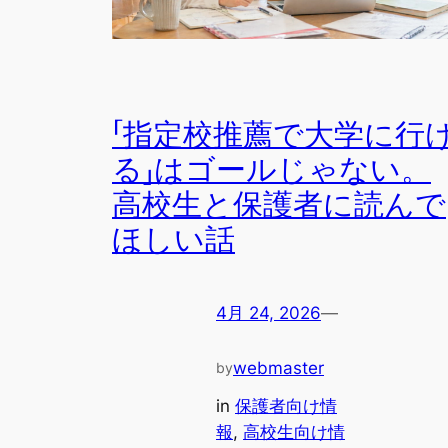
「指定校推薦で大学に行
る」はゴールじゃない。
高校生と保護者に読んで
ほしい話
4月 24, 2026
—
webmaster
by
in
保護者向け情
報
, 
高校生向け情