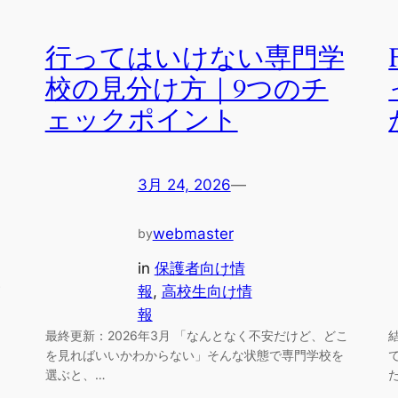
行ってはいけない専門学
校の見分け方｜9つのチ
ェックポイント
3月 24, 2026
—
webmaster
by
in
保護者向け情
す
報
, 
高校生向け情
、
報
最終更新：2026年3月 「なんとなく不安だけど、どこ
を見ればいいかわからない」そんな状態で専門学校を
選ぶと、…