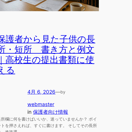
保護者から見た子供の長
所・短所 書き方と例文
｜高校生の提出書類に使
える
4月 6, 2026
—
by
webmaster
in
保護者向け情報
長所欄に何を書けばいいか、迷っていませんか？ ポイ
ントを押さえれば、すぐに書けます。 そしてその長所
は、進路選…