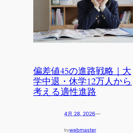
偏差値45の進路戦略｜大
学中退・休学12万人から
考える適性進路
4月 28, 2026
—
webmaster
by