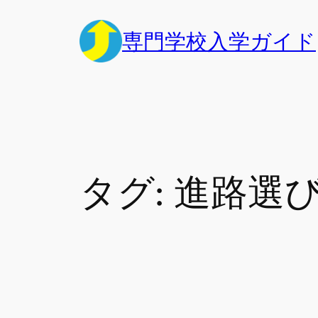
内
容
専門学校入学ガイド
を
ス
キ
ッ
プ
タグ:
進路選