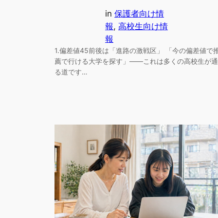
in
保護者向け情
報
, 
高校生向け情
報
1.偏差値45前後は「進路の激戦区」 「今の偏差値で
薦で行ける大学を探す」――これは多くの高校生が通
る道です…