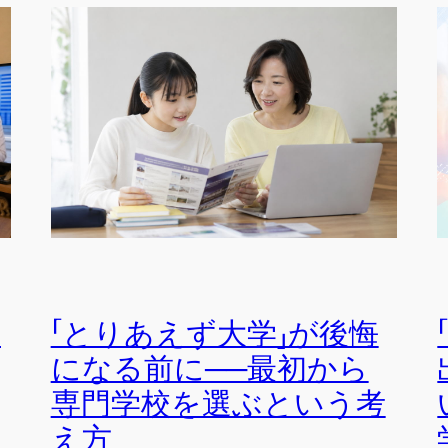
は
「とりあえず大学」が後悔
になる前に──最初から
専門学校を選ぶという考
え方